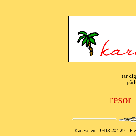
tar di
pärl
resor
Karavanen 0413-204 29 Fre